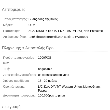
Λεπτομέρειες
Τόπος καταγωγής:
Guangdong της Κίνας
Μάρκα:
OEM
Πιστοποίηση:
SGS, DISNEY, ROHS, EN71, ASTMF963, Non-Phthalate
Αριθμό μοντέλου:
τρισδιάστατη αυτοκόλλητη ετικέττα εγγράφου
Πληρωμής & Αποστολής Όροι
Ποσότητα παραγγελίας
1000PCS
min:
Τιμή:
negotiable
Συσκευασία λεπτομέρειες:
με το backcard polybag
Χρόνος παράδοσης:
15 - 20 ημέρες
Όροι πληρωμής:
L/C, D/A, D/P, T/T, Western Union, MoneyGram,
Paypal
Δυνατότητα προσφοράς:
100,000pcs το μήνα
περιγραφή