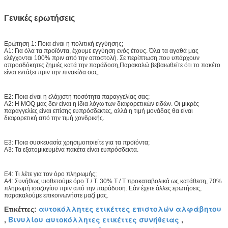
Γενικές ερωτήσεις
Ερώτηση 1: Ποια είναι η πολιτική εγγύησης;
Α1: Για όλα τα προϊόντα, έχουμε εγγύηση ενός έτους. Όλα τα αγαθά μας
ελέγχονται 100% πριν από την αποστολή. Σε περίπτωση που υπάρχουν
απροσδόκητες ζημιές κατά την παράδοση,Παρακαλώ βεβαιωθείτε ότι το πακέτο
είναι εντάξει πριν την πινακίδα σας.
Ε2: Ποια είναι η ελάχιστη ποσότητα παραγγελίας σας;
Α2: Η MOQ μας δεν είναι η ίδια λόγω των διαφορετικών ειδών. Οι μικρές
παραγγελίες είναι επίσης ευπρόσδεκτες, αλλά η τιμή μονάδας θα είναι
διαφορετική από την τιμή χονδρικής.
Ε3: Ποια συσκευασία χρησιμοποιείτε για τα προϊόντα;
Α3: Τα εξατομικευμένα πακέτα είναι ευπρόσδεκτα.
Ε4: Τι λέτε για τον όρο πληρωμής;
Α4: Συνήθως υιοθετούμε όρο T / T. 30% T / T προκαταβολικά ως κατάθεση, 70%
πληρωμή ισοζυγίου πριν από την παράδοση. Εάν έχετε άλλες ερωτήσεις,
παρακαλούμε επικοινωνήστε μαζί μας.
αυτοκόλλητες ετικέττες επιστολών αλφάβητου
Ετικέττες:
Βινυλίου αυτοκόλλητες ετικέττες συνήθειας
,
,