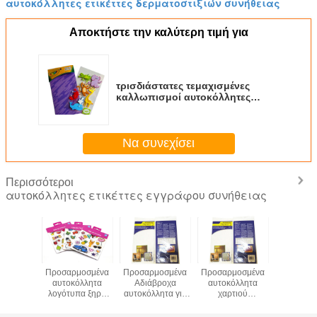
αυτοκόλλητες ετικέττες δερματοστιξιών συνήθειας
Αποκτήστε την καλύτερη τιμή για
τρισδιάστατες τεμαχισμένες
καλλωπισμοί αυτοκόλλητες
ετικέττες εγγράφου 12*7cm Eco
φιλικό
Να συνεχίσει
Περισσότεροι
αυτοκόλλητες ετικέττες εγγράφου συνήθειας
τε τα
Προσαρμοσμένα
Προσαρμοσμένα
Προσαρμοσμένα
Μετακινο
λητα για
αυτοκόλλητα
Αδιάβροχα
αυτοκόλλητα
συγκολλη
με φιλικά
λογότυπα ξηρή
αυτοκόλλητα για
χαρτιού
βινυλ
ς το
μεταφορά
πινακίδες
αφαιρούμενα
επιστο
άλλον
προσωρινά
Συμμετέχουσα
αυτοκόλλητα
βινυλ