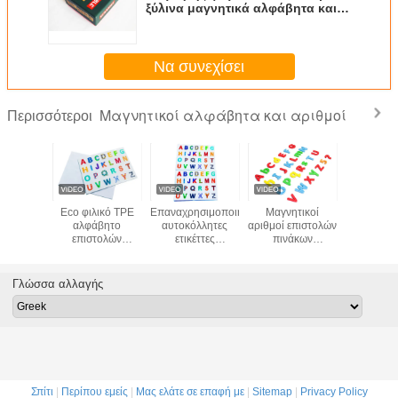
ξύλινα μαγνητικά αλφάβητα και
αριθμούς 4 Μαθηματικά σύμβολα
περιλαμβάνονται
Να συνεχίσει
Μαγνητικοί αλφάβητα και αριθμοί
Περισσότεροι
ητικά
Eco φιλικό TPE
Επαναχρησιμοποιήσιμες
Μαγνητικοί
OEM 
τα και
αλφάβητο
αυτοκόλλητες
αριθμοί επιστολών
Πλαστ
ό υλικό
επιστολών
ετικέττες
πινάκων
μαγνητ
ν με το
αυτοκόλλητων
αλφάβητων και
σημαδιών
γράμμ
 κιβώτιο,
ετικεττών
αριθμών TPE για
ψυγείων
αλφαβ
ρετικά
μαγνητικό στατικό
τις επιστολές των
αλφάβητου για
αριθμοί
Γλώσσα αλλαγής
ματα
ΚΑΜΊΑ κόλλα
εκπαιδευτικών,
την εκπαίδευση
χρώμ
ειας,
στατικών παιδιών
των παιδιών
διαφορε
ίηση για
παιδιών και τους
μεγέ
 πίνακα
αριθμούς ΚΑΜΊΑ
ιδήρου
κόλλα
Σπίτι
|
Περίπου εμείς
|
Μας ελάτε σε επαφή με
|
Sitemap
|
Privacy Policy