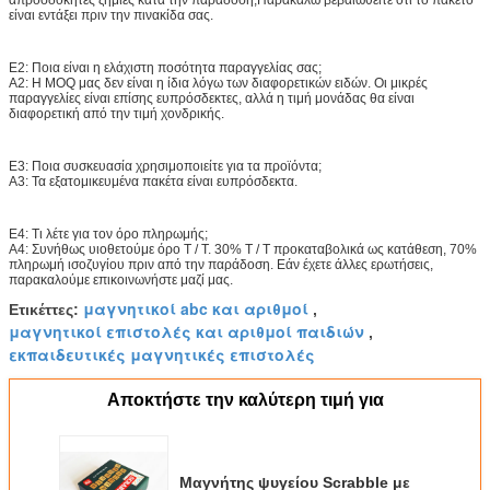
απροσδόκητες ζημιές κατά την παράδοση,Παρακαλώ βεβαιωθείτε ότι το πακέτο
είναι εντάξει πριν την πινακίδα σας.
Ε2: Ποια είναι η ελάχιστη ποσότητα παραγγελίας σας;
Α2: Η MOQ μας δεν είναι η ίδια λόγω των διαφορετικών ειδών. Οι μικρές
παραγγελίες είναι επίσης ευπρόσδεκτες, αλλά η τιμή μονάδας θα είναι
διαφορετική από την τιμή χονδρικής.
Ε3: Ποια συσκευασία χρησιμοποιείτε για τα προϊόντα;
Α3: Τα εξατομικευμένα πακέτα είναι ευπρόσδεκτα.
Ε4: Τι λέτε για τον όρο πληρωμής;
Α4: Συνήθως υιοθετούμε όρο T / T. 30% T / T προκαταβολικά ως κατάθεση, 70%
πληρωμή ισοζυγίου πριν από την παράδοση. Εάν έχετε άλλες ερωτήσεις,
παρακαλούμε επικοινωνήστε μαζί μας.
μαγνητικοί abc και αριθμοί
Ετικέττες:
,
μαγνητικοί επιστολές και αριθμοί παιδιών
,
εκπαιδευτικές μαγνητικές επιστολές
Αποκτήστε την καλύτερη τιμή για
Μαγνήτης ψυγείου Scrabble με