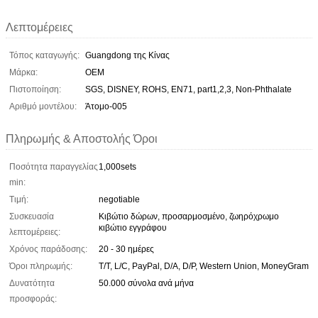
Λεπτομέρειες
Τόπος καταγωγής:
Guangdong της Κίνας
Μάρκα:
OEM
Πιστοποίηση:
SGS, DISNEY, ROHS, EN71, part1,2,3, Non-Phthalate
Αριθμό μοντέλου:
Άτομο-005
Πληρωμής & Αποστολής Όροι
Ποσότητα παραγγελίας
1,000sets
min:
Τιμή:
negotiable
Συσκευασία
Κιβώτιο δώρων, προσαρμοσμένο, ζωηρόχρωμο
κιβώτιο εγγράφου
λεπτομέρειες:
Χρόνος παράδοσης:
20 - 30 ημέρες
Όροι πληρωμής:
T/T, L/C, PayPal, D/A, D/P, Western Union, MoneyGram
Δυνατότητα
50.000 σύνολα ανά μήνα
προσφοράς: